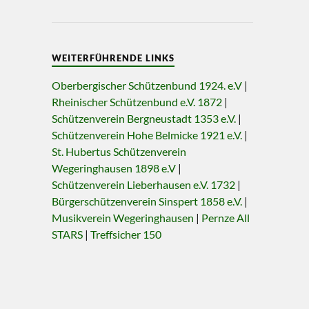
WEITERFÜHRENDE LINKS
Oberbergischer Schützenbund 1924. e.V
|
Rheinischer Schützenbund e.V. 1872
|
Schützenverein Bergneustadt 1353 e.V.
|
Schützenverein Hohe Belmicke 1921 e.V.
|
St. Hubertus Schützenverein
Wegeringhausen 1898 e.V
|
Schützenverein Lieberhausen e.V. 1732
|
Bürgerschützenverein Sinspert 1858 e.V.
|
Musikverein Wegeringhausen
|
Pernze All
STARS
|
Treffsicher 150