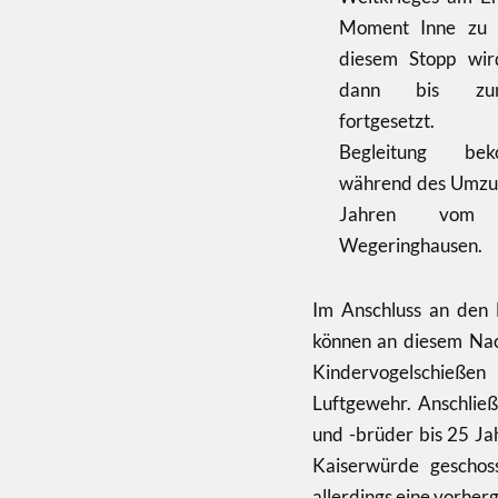
Moment Inne zu 
diesem Stopp wir
dann bis zum
fortgesetzt. M
Begleitung b
während des Umzuge
Jahren vom M
Wegeringhausen.
Im Anschluss an den F
können an diesem Nac
Kindervogelschieße
Luftgewehr. Anschlie
und -brüder bis 25 Ja
Kaiserwürde geschos
allerdings eine vorher