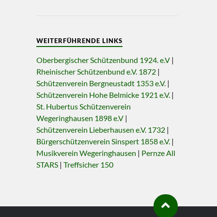
WEITERFÜHRENDE LINKS
Oberbergischer Schützenbund 1924. e.V
|
Rheinischer Schützenbund e.V. 1872
|
Schützenverein Bergneustadt 1353 e.V.
|
Schützenverein Hohe Belmicke 1921 e.V.
|
St. Hubertus Schützenverein
Wegeringhausen 1898 e.V
|
Schützenverein Lieberhausen e.V. 1732
|
Bürgerschützenverein Sinspert 1858 e.V.
|
Musikverein Wegeringhausen
|
Pernze All
STARS
|
Treffsicher 150