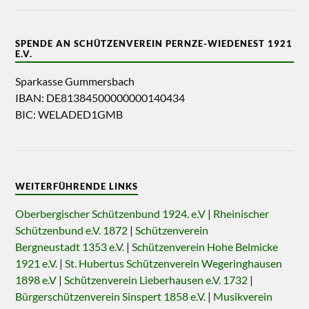
SPENDE AN SCHÜTZENVEREIN PERNZE-WIEDENEST 1921
E.V.
Sparkasse Gummersbach
IBAN: DE81384500000000140434
BIC: WELADED1GMB
WEITERFÜHRENDE LINKS
Oberbergischer Schützenbund 1924. e.V
|
Rheinischer
Schützenbund e.V. 1872
|
Schützenverein
Bergneustadt 1353 e.V.
|
Schützenverein Hohe Belmicke
1921 e.V.
|
St. Hubertus Schützenverein Wegeringhausen
1898 e.V
|
Schützenverein Lieberhausen e.V. 1732
|
Bürgerschützenverein Sinspert 1858 e.V.
|
Musikverein