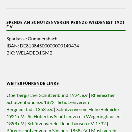
SPENDE AN SCHÜTZENVEREIN PERNZE-WIEDENEST 1921
E.V.
Sparkasse Gummersbach
IBAN: DE81384500000000140434
BIC: WELADED1GMB
WEITERFÜHRENDE LINKS
Oberbergischer Schützenbund 1924. e.V
|
Rheinischer
Schützenbund e.V. 1872
|
Schützenverein
Bergneustadt 1353 e.V.
|
Schützenverein Hohe Belmicke
1921 e.V.
|
St. Hubertus Schützenverein Wegeringhausen
1898 e.V
|
Schützenverein Lieberhausen e.V. 1732
|
Bürgerschützenverein Sinspert 1858 e.V.
|
Musikverein