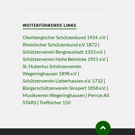
WEITERFÜHRENDE LINKS
Oberbergischer Schützenbund 1924. e.V
|
Rheinischer Schützenbund e.V. 1872
|
Schützenverein Bergneustadt 1353 e.V.
|
Schützenverein Hohe Belmicke 1921 e.V.
|
St. Hubertus Schützenverein
Wegeringhausen 1898 e.V
|
Schützenverein Lieberhausen e.V. 1732
|
Bürgerschützenverein Sinspert 1858 e.V.
|
Musikverein Wegeringhausen
|
Pernze All
STARS
|
Treffsicher 150