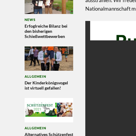
ausstrahlen. Wir freue
Nationalmannschaft mi
NEWS
Erfoglreiche Bilanz bei
den bisherigen
Schießwettbewerben
ALLGEMEIN
Der Kinderkönigsvogel
ist virtuell gefallen!
ALLGEMEIN
Alternatives Schützenfest