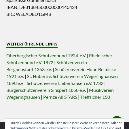
Sparkasse Gummersbach
IBAN: DE81384500000000140434
BIC: WELADED1GMB
WEITERFÜHRENDE LINKS
Oberbergischer Schützenbund 1924. e.V
|
Rheinischer
Schützenbund e.V. 1872
|
Schützenverein
Bergneustadt 1353 e.V.
|
Schützenverein Hohe Belmicke
1921 e.V.
|
St. Hubertus Schützenverein Wegeringhausen
1898 e.V
|
Schützenverein Lieberhausen e.V. 1732
|
Bürgerschützenverein Sinspert 1858 e.V.
|
Musikverein
Wegeringhausen
|
Pernze All STARS
|
Treffsicher 150
Durch Cookies können wir die Dienste unserer Website verbessern. Mit der
Nutzung der Website des Schützenverein Pernze-Wiedenest 1921 e.V. und