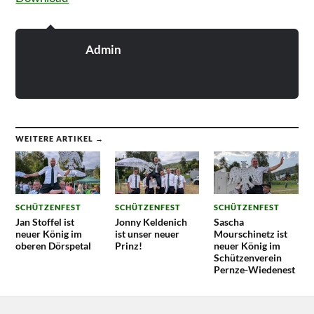
Admin
WEITERE ARTIKEL →
SCHÜTZENFEST
SCHÜTZENFEST
SCHÜTZENFEST
Jan Stoffel ist
Jonny Keldenich
Sascha
neuer König im
ist unser neuer
Mourschinetz ist
oberen Dörspetal
Prinz!
neuer König im
Schützenverein
Pernze-Wiedenest